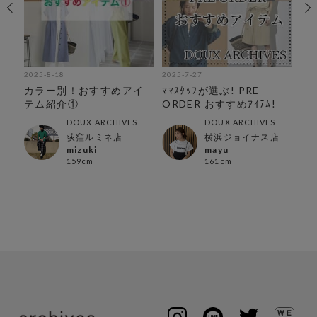
2025-8-18
2025-7-27
202
カラー別！おすすめアイ
ﾏﾏｽﾀｯﾌが選ぶ! PRE
カ
テム紹介①
ORDER おすすめｱｲﾃﾑ!
DOUX ARCHIVES
DOUX ARCHIVES
荻窪ルミネ店
横浜ジョイナス店
mizuki
mayu
159cm
161cm