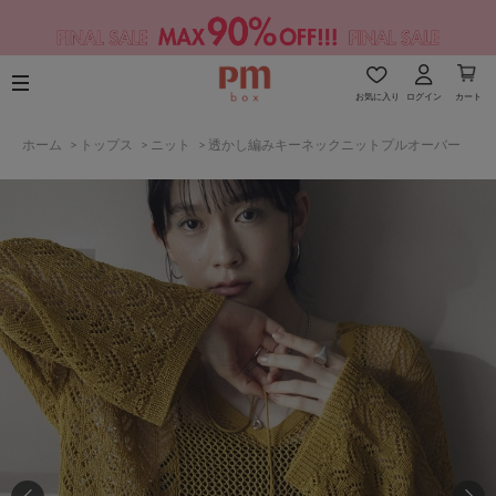
お気に入り
ログイン
カート
ホーム
>
トップス
>
ニット
>
透かし編みキーネックニットプルオーバー