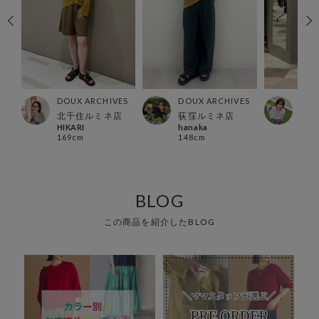
ES
DOUX ARCHIVES
DOUX ARCHIVES
DOU
北千住ルミネ店
荻窪ルミネ店
グラ
HIKARI
hanaka
こ 
169cm
148cm
158
BLOG
この商品を紹介したBLOG