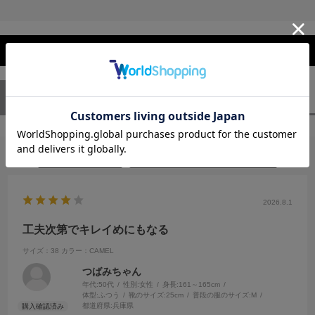
レビューを閉じる
ユーザーレビュー
（1）
スタッフレビュー
（0）
絞り込み
表示：新しい順
2026.8.1
工夫次第でキレイめにもなる
サイズ：38
カラー：CAMEL
つばみちゃん
年代:
50代
性別:
女性
身長:
161～165cm
体型:
ふつう
靴のサイズ:
25cm
普段の服のサイズ:
M
都道府県:
兵庫県