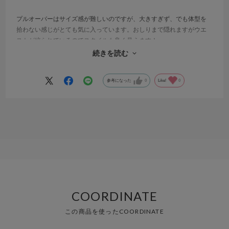
プルオーバーはサイズ感が難しいのですが、大きすぎず、でも体型を
拾わない感じがとても気に入っています。おしりまで隠れますがウエ
ストが絞られているのでスタイルも良く見えます！
たた脇が少し深いので、下着は気を使いますが、そこまで気にはなら
続きを読む
ないです。他の色があればもう1枚購入したい、便利な1枚です
参考になった
0
Like!
0
COORDINATE
この商品を使ったCOORDINATE