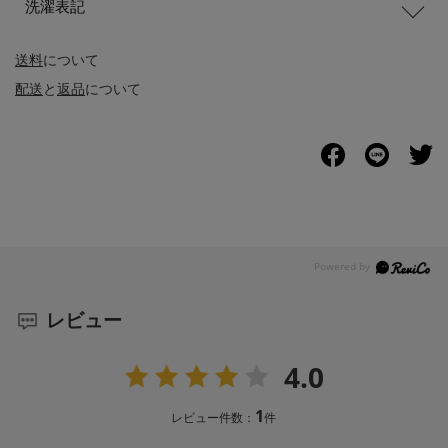
洗濯表記
送料
について
配送
と
返品
について
レビュー
4.0
1
レビュー件数：
件