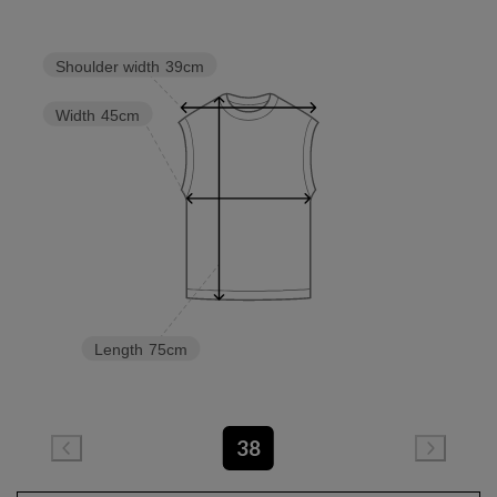
Shoulder width
39cm
Width
45cm
Length
75cm
38