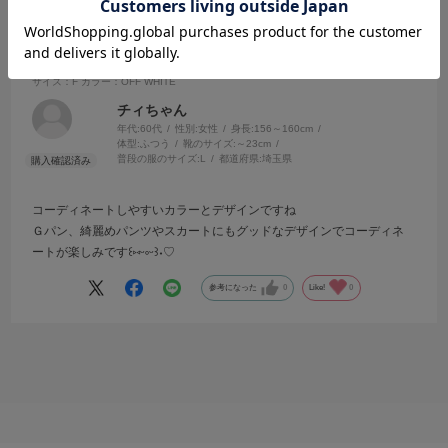
2025.8.26
デザインがカワイイ
サイズ：F
カラー：OFF WHITE
チィちゃん
年代:
60代
性別:
女性
身長:
156～160cm
体型:
ふつう
靴のサイズ:
～23cm
普段の服のサイズ:
L
都道府県:
埼玉県
コーディネートしやすいカラーとデザインですね
Ｇパン、綺麗めパンツやスカートにもグッドなデザインでコーディネ
ートが楽しみです꒰⁠⑅⁠ᵕ⁠༚⁠ᵕ⁠꒱⁠˖⁠♡
参考になった
0
Like!
0