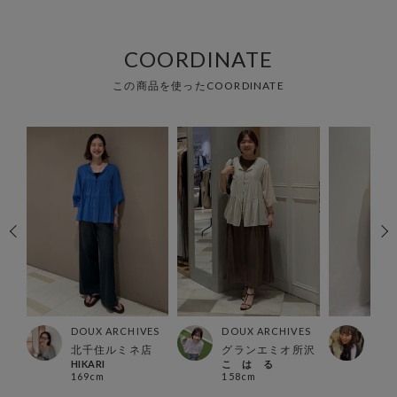
COORDINATE
この商品を使ったCOORDINATE
ES
DOUX ARCHIVES
DOUX ARCHIVES
DOU
北千住ルミネ店
グランエミオ所沢
西宮
HIKARI
こ は る
《まつ
169cm
158cm
154