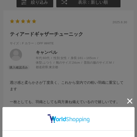
絞り込み
表示：新しい順
2025.8.30
ティアードギャザーチューニック
サイズ：F
カラー：OFF WHITE
キャンベル
年代:
60代
性別:
女性
身長:
161～165cm
体型:
ふつう
靴のサイズ:
24cm
普段の服のサイズ:
M
都道府県:
東京都
透け感と柔らかさが丁度良く、これから室内での軽い羽織に重宝して
ます
一枚としても、羽織としても両方兼ね備えているので嬉しいです。
参考になった
0
Like!
0