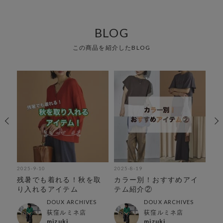
BLOG
この商品を紹介したBLOG
2025-9-10
2025-8-19
202
残暑でも着れる！秋を取
カラー別！おすすめアイ
カ
り入れるアイテム
テム紹介②
テ
DOUX ARCHIVES
DOUX ARCHIVES
荻窪ルミネ店
荻窪ルミネ店
mizuki
mizuki