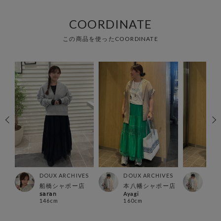
COORDINATE
この商品を使ったCOORDINATE
ES
DOUX ARCHIVES
DOUX ARCHIVES
DOU
船橋シャポー店
本八幡シャポー店
本八
𝗌𝖺𝗋𝖺𝗇
Ayagi
Ayag
146cm
160cm
160