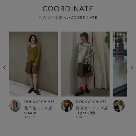
COORDINATE
この商品を使ったCOORDINATE
ES
DOUX ARCHIVES
DOUX ARCHIVES
DOU
北千住ルミネ店
西宮ガーデンズ店
有楽
HIKARI
《まつミ🈂️》
YUR
169cm
154cm
168