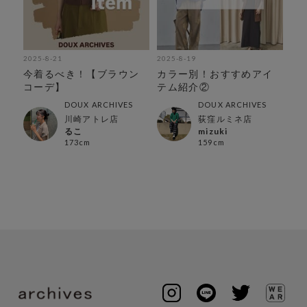
2025-8-21
2025-8-19
202
気
今着るべき！【ブラウン
カラー別！おすすめアイ
カ
コーデ】
テム紹介②
テ
DOUX ARCHIVES
DOUX ARCHIVES
川崎アトレ店
荻窪ルミネ店
るこ
mizuki
173cm
159cm