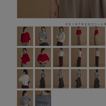
ＰＥＩＮＴＲＥロゴニット R