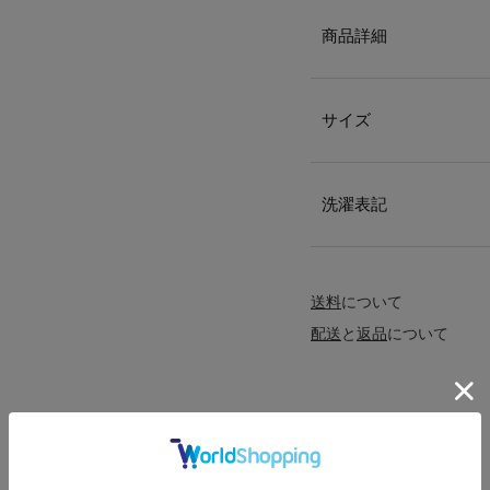
商品詳細
サイズ
洗濯表記
送料
について
配送
と
返品
について