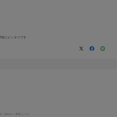
季節にピッタリです
56～160cm
体型:
ふつう