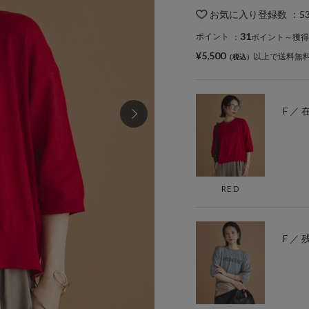
お気に入り登録数
：
5
31
ポイント
：
ポイント～獲得
¥5,500
以上で送料無
F ／
RED
F ／ 