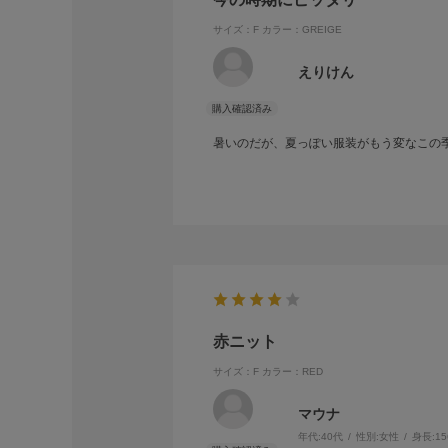
サイズ：F
カラー：GREIGE
えりけん
暑いのだが、夏っぽい服装がもう変なこの
赤ニット
サイズ：F
カラー：RED
マウナ
年代:
40代
性別:
女性
身長:
1