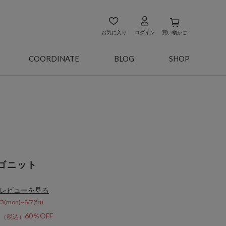
お気に入り
ログイン
買い物かご
COORDINATE
BLOG
SHOP
ゴニット
レビューを見る
on)~8/7(fri)
2
60％OFF