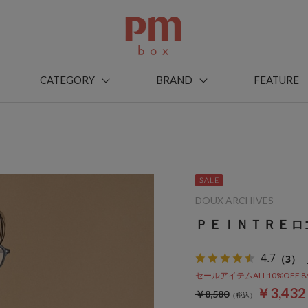
CATEGORY
BRAND
FEATURE
DOUX ARCHIVES
ＰＥＩＮＴＲＥロ
4.7
（3）
セールアイテムALL10%OFF 8/3(m
￥3,43
￥8,580