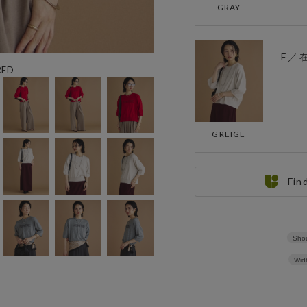
GRAY
F ／
ED
GREIGE
Fin
Shou
Wid