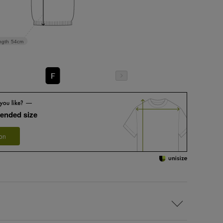
ngth
54cm
F
ended size
 on