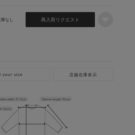
再入荷リクエスト
 在庫なし
d your size
店舗在庫表示
Sleeve length
52cm
lder width
57.5cm
th
51cm