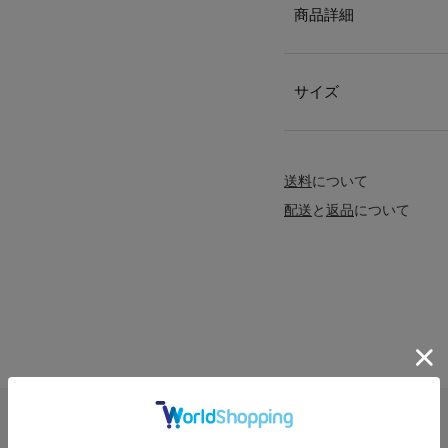
商品詳細
サイズ
送料
について
配送
と
返品
について