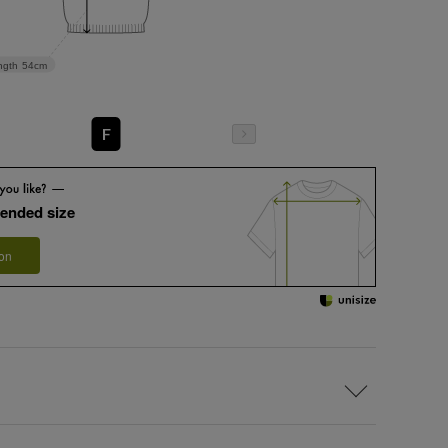
ngth
54cm
F
ended size
 on