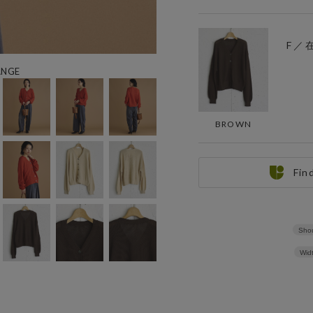
F ／
NGE
BROWN
Fin
Shou
Wid