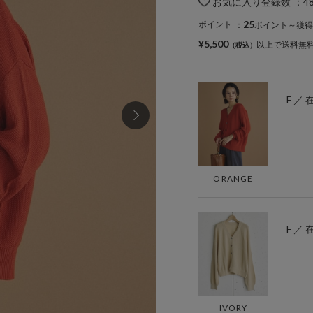
お気に入り登録数
：
4
25
ポイント
：
ポイント～獲得
¥5,500
以上で送料無
F ／
ORANGE
F ／
IVORY