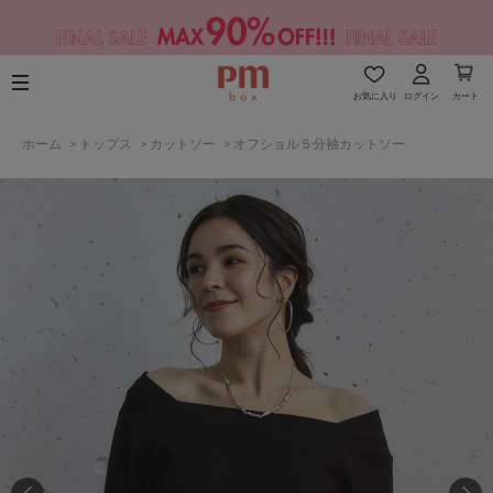
お気に入り
ログイン
カート
ホーム
>
トップス
>
カットソー
>
オフショル５分袖カットソー