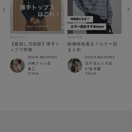
2025-9-11
2025-9-9
202
の
【着回し力抜群】薄手ト
秋物何色着る？カラー別
【
ップス特集
まとめ
着
DOUX ARCHIVES
DOUX ARCHIVES
川崎アトレ店
北千住ルミネ店
るこ
いちりほ
173cm
156cm