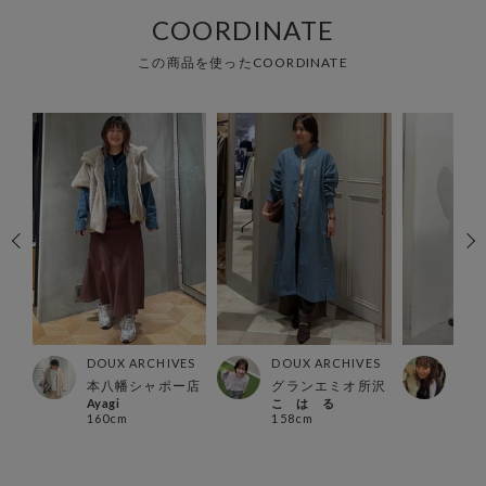
COORDINATE
この商品を使ったCOORDINATE
ES
DOUX ARCHIVES
DOUX ARCHIVES
DOU
本八幡シャポー店
グランエミオ所沢
西宮
Ayagi
こ は る
《まつ
160cm
158cm
154