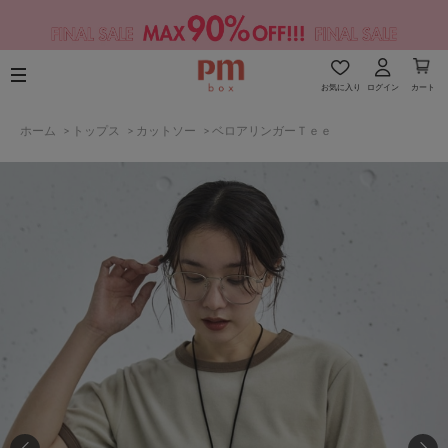
お気に入り
ログイン
カート
ホーム
>
トップス
>
カットソー
>
ベロアリンガーＴｅｅ