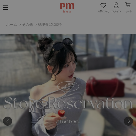
お気に入り
ログイン
カート
ホーム
>
その他
>
整理券15:00枠