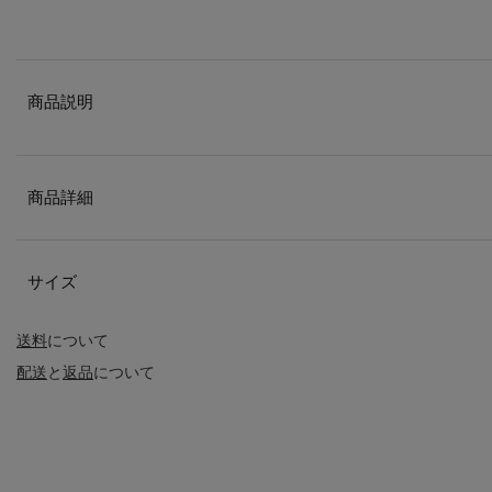
商品説明
商品詳細
サイズ
送料
について
配送
と
返品
について