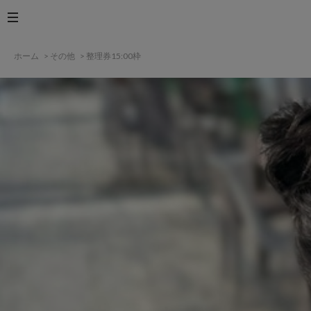
ホーム
>
その他
>
整理券15:00枠