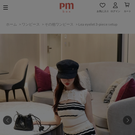
お気に入り
ログイン
カート
ホーム
>
ワンピース
>
その他ワンピース
>
Lea eyelet 3-piece setup