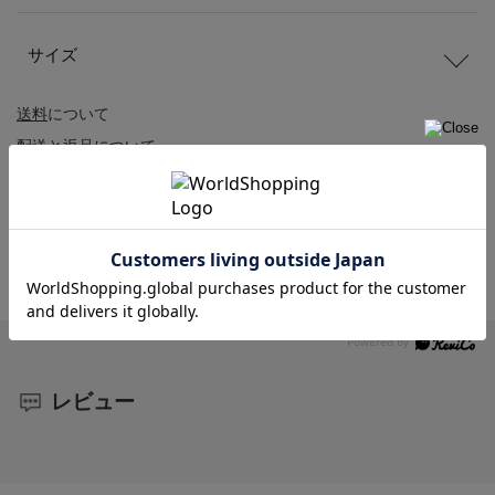
サイズ
送料
について
配送
と
返品
について
レビュー