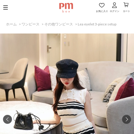
お気に入り
ログイン
カート
ホーム
>
ワンピース
>
その他ワンピース
>
Lea eyelet 3-piece setup