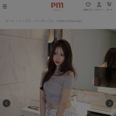
お気に入り
ログイン
カート
ホーム
>
トップス
>
アンサンブル
>
belle mellow tops