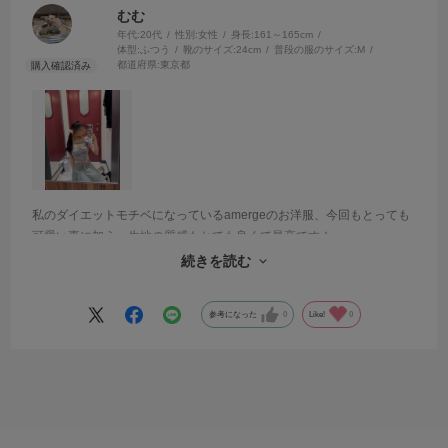
むむ
年代:
20代
性別:
女性
身長:
161～165cm
体型:
ふつう
靴のサイズ:
24cm
普段の服のサイズ:
M
都道府県:
東京都
私のダイエットモチベになっているamergeのお洋服、今回もとっても
可愛い事に加え、生地の質感もとても良くて最高です！
流行りの雰囲気だけれど形やデザインは他のブランドには無い唯一無
続きを読む
二のお洋服でとっても大好きです♡沢山着ます！
参考になった
0
Like!
0