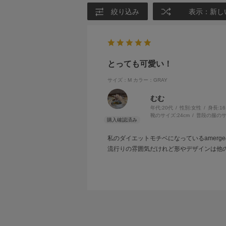
絞り込み
表示：新し
とっても可愛い！
サイズ：M
カラー：GRAY
むむ
年代:
20代
性別:
女性
身長:
1
靴のサイズ:
24cm
普段の服のサ
私のダイエットモチベになっているamer
流行りの雰囲気だけれど形やデザインは他