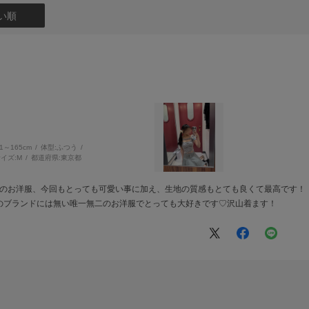
い順
61～165cm
体型:
ふつう
イズ:
M
都道府県:
東京都
geのお洋服、今回もとっても可愛い事に加え、生地の質感もとても良くて最高です！
のブランドには無い唯一無二のお洋服でとっても大好きです♡沢山着ます！