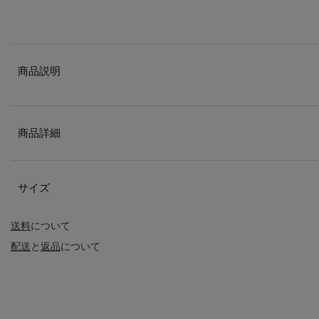
商品説明
商品詳細
サイズ
送料
について
配送
と
返品
について