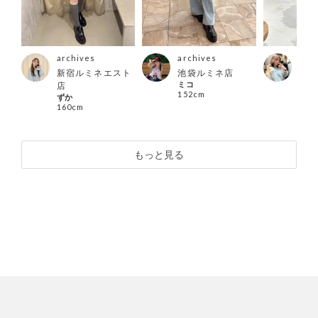
archives
archives
arc
新宿ルミネエスト
池袋ルミネ店
越谷
ミコ
店
店
152cm
ずか
miiy
160cm
152
もっと見る