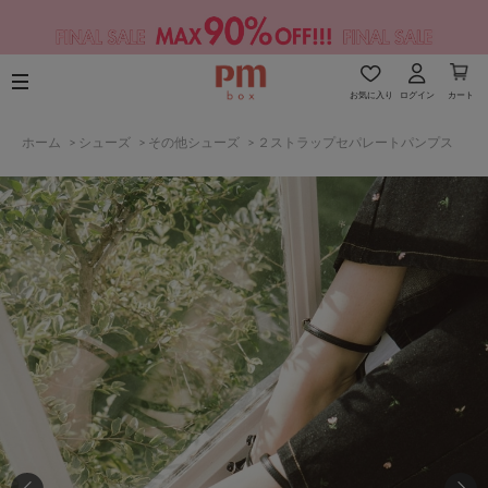
お気に入り
ログイン
カート
ホーム
>
シューズ
>
その他シューズ
>
２ストラップセパレートパンプス