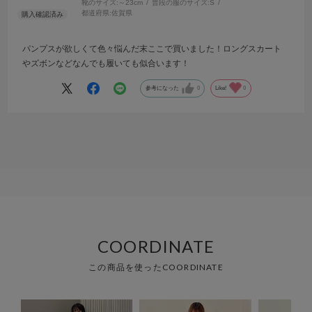
靴のサイズ:
～23cm
普段の服のサイズ:
S
都道府県:
佐賀県
パンプスが欲しくて色々悩んだ末ここで買いました！ロングスカート
やズボンなどなんでも履いても似合います！
参考になった
0
Like!
0
COORDINATE
この商品を使ったCOORDINATE