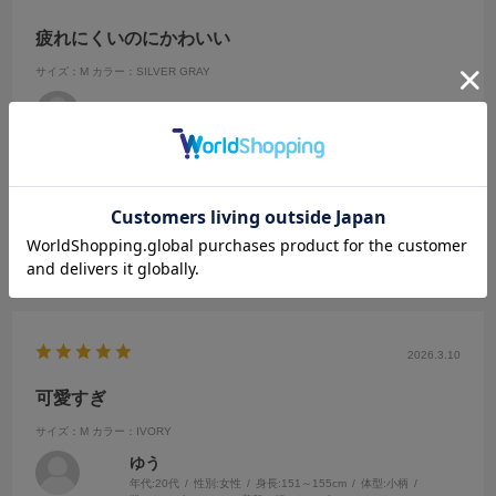
疲れにくいのにかわいい
サイズ：M
カラー：SILVER GRAY
no name
クッション性あるので歩いてても疲れにくかったです
参考になった
0
Like!
0
2026.3.10
可愛すぎ
サイズ：M
カラー：IVORY
ゆう
年代:
20代
性別:
女性
身長:
151～155cm
体型:
小柄