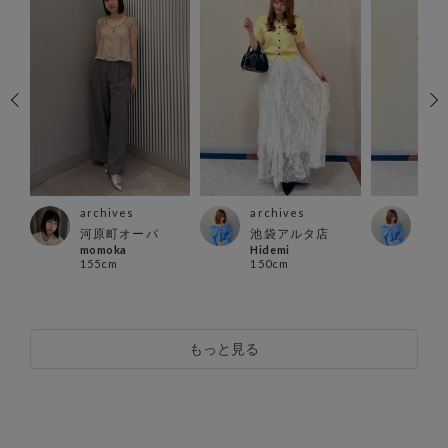
archives
archives
arc
河原町オーパ
池袋アルタ店
池袋
momoka
Hidemi
Hide
155cm
150cm
150
もっと見る