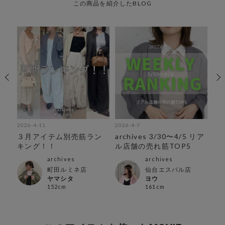
この商品を紹介したBLOG
2026-4-11
2026-4-7
202
】ア
３月アイテム別売筋ラン
archives 3/30〜4/5 リア
ar
キング！！
ル店舗の売れ筋TOP5
ア
archives
archives
町田ルミネ店
仙台エスパル店
ヤマシタ
ヨウ
152cm
161cm