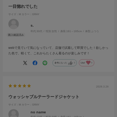
一目惚れでした
サイズ：M
カラー：GRAY
s.
年代:
30代
性別:
女性
身長:
161～165cm
体型:
ふつう
webで見ていて気になっていて、店舗で試着して即買でした！欲しかっ
た色で、軽くて、これからたくさん着るのが楽しみです！
参考になった
0
Like!
0
2026.3.26
ウォッシャブルテーラードジャケット
サイズ：M
カラー：GRAY
no name
年代:
10代
性別:
女性
身長:
161～165cm