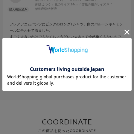
体型:
ふつう
靴のサイズ:
24cm
普段の服のサイズ:
M
都道府県:
大阪府
フレアデニムパンツにピンクのロングTシャツ、白のバルーンキャミソ
ールに合わせて着ました。
すごく大きいわけでもなくちょうどいい大きさで全然重くもないので
着やすかったです。
参考になった
0
Like!
0
COORDINATE
この商品を使ったCOORDINATE