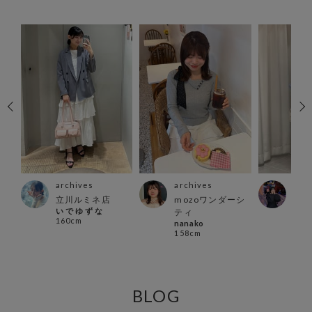
archives
archives
arc
ァイ
立川ルミネ店
mozoワンダーシ
名古
い で ゆ ず な
ティ
ーモ
160cm
nanako
yum
158cm
154
BLOG