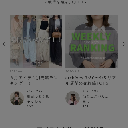
この商品を紹介したBLOG
2026-4-11
2026-4-7
202
】ア
３月アイテム別売筋ラン
archives 3/30〜4/5 リア
ar
キング！！
ル店舗の売れ筋TOP5
ア
archives
archives
町田ルミネ店
仙台エスパル店
ヤマシタ
ヨウ
152cm
161cm