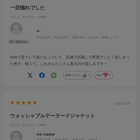
一目惚れでした
サイズ：M
カラー：GRAY
s.
年代:
30代
性別:
女性
身長:
161～165cm
体型:
ふつう
webで見ていて気になっていて、店舗で試着して即買でした！欲しかっ
た色で、軽くて、これからたくさん着るのが楽しみです！
参考になった
0
Like!
0
2026.3.26
ウォッシャブルテーラードジャケット
サイズ：M
カラー：GRAY
no name
年代:
10代
性別:
女性
身長:
161～165cm