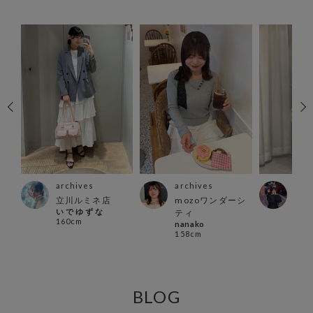
archives
archives
arc
ァイ
立川ルミネ店
mozoワンダーシ
名古
い で ゆ ず な
ティ
ーモ
160cm
nanako
yum
158cm
154
BLOG