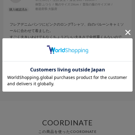
体型:
ふつう
靴のサイズ:
24cm
普段の服のサイズ:
M
都道府県:
大阪府
フレアデニムパンツにピンクのロングTシャツ、白のバルーンキャミソ
ールに合わせて着ました。
すごく大きいわけでもなくちょうどいい大きさで全然重くもないので
着やすかったです。
参考になった
0
Like!
0
COORDINATE
この商品を使ったCOORDINATE