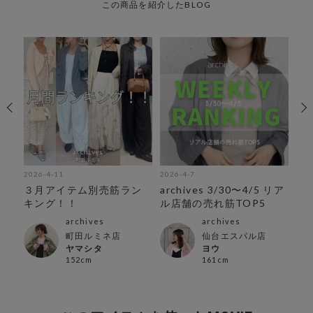
この商品を紹介したBLOG
2026-4-11
2026-4-7
202
】ア
３月アイテム別売筋ラン
archives 3/30〜4/5 リア
ar
キング！！
ル店舗の売れ筋TOP5
ア
archives
archives
町田ルミネ店
仙台エスパル店
ヤマシタ
ヨウ
152cm
161cm