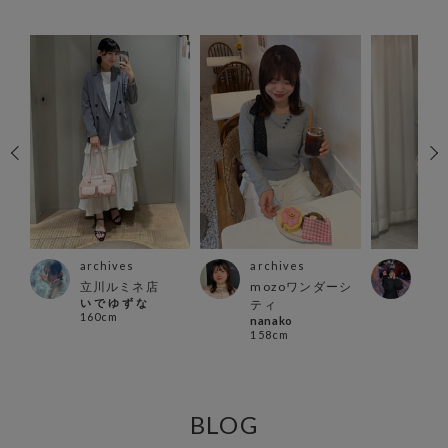
archives
archives
arc
ァイ
立川ルミネ店
mozoワンダーシ
名古
い で ゆ ず な
ティ
ーモ
160cm
nanako
yum
158cm
154
BLOG