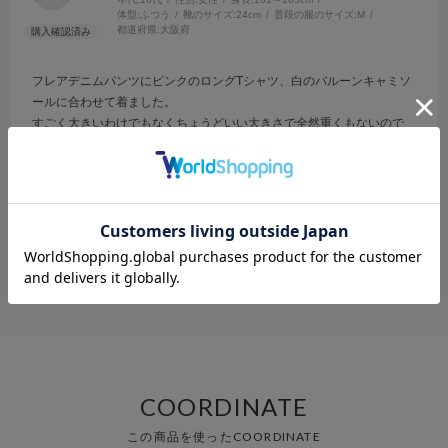
体型:
ふつう
靴のサイズ:
24cm
普段の服のサイズ:
M
都道府県:
大阪府
フレアデニムパンツにピンクのロングTシャツ、白のバルーンキャミソ
ールに合わせて着ました。
すごく大きいわけでもなくちょうどいい大きさで全然重くもないので
着やすかったです。
参考になった
0
Like!
0
COORDINATE
この商品を使ったCOORDINATE