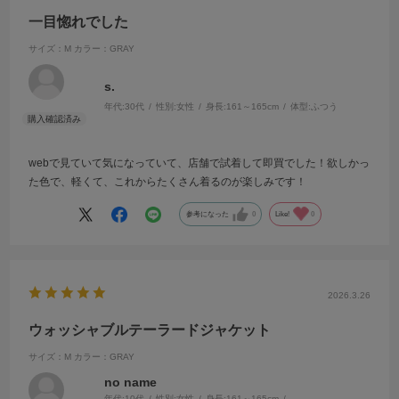
一目惚れでした
サイズ：M
カラー：GRAY
s.
年代:
30代
性別:
女性
身長:
161～165cm
体型:
ふつう
webで見ていて気になっていて、店舗で試着して即買でした！欲しかっ
た色で、軽くて、これからたくさん着るのが楽しみです！
参考になった
0
Like!
0
2026.3.26
ウォッシャブルテーラードジャケット
サイズ：M
カラー：GRAY
no name
年代:
10代
性別:
女性
身長:
161～165cm