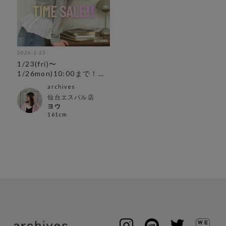
2026-1-23
1/23(fri)〜
1/26mon)10:00まで！週
末限定TIME SALE‼︎
archives
仙台エスパル店
ヨウ
161cm