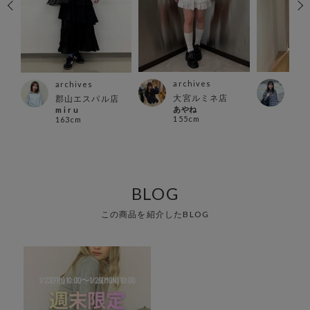
archives
arc
archives
大宮ルミネ店
天神
郡山エスパル店
あやね
m i r u
ザ店
155cm
163cm
mik
147
BLOG
この商品を紹介したBLOG