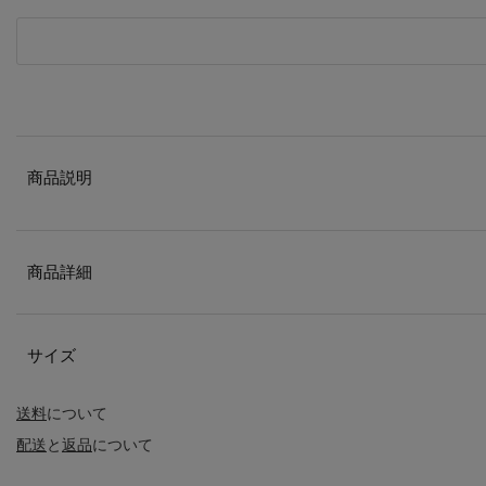
商品説明
商品詳細
サイズ
送料
について
配送
と
返品
について