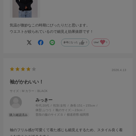
気温が微妙なこの時期にぴったりだと思います。
ウエストが絞られているので細見え効果抜群です！
参考になった
0
Like!
0
2026.4.13
袖がかわいい！
サイズ：M
カラー：BLACK
みっきー
年代:
20代
性別:
女性
身長:
151～155cm
体型:
ふつう
靴のサイズ:
～23cm
普段の服のサイズ:
S
都道府県:
福岡県
袖のフリル感が可愛くて着た感じも細見えするため、スタイル良く着