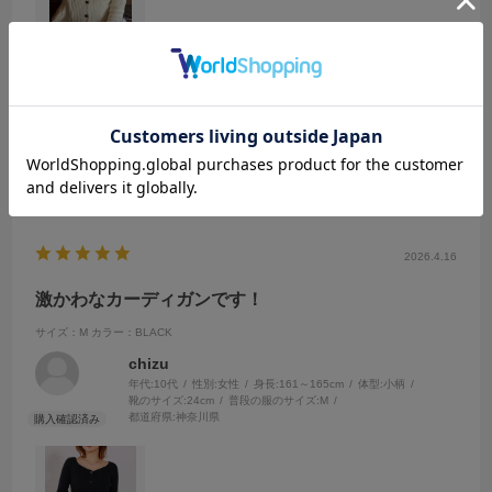
シルエットがとても綺麗で、Vネックなよでデコルテが綺麗に見えま
す！素材も今から夏にかけて使いやすいので、仕事プライベート両方
で着用したいと思います！
参考になった
0
Like!
0
2026.4.16
激かわなカーディガンです！
サイズ：M
カラー：BLACK
chizu
年代:
10代
性別:
女性
身長:
161～165cm
体型:
小柄
靴のサイズ:
24cm
普段の服のサイズ:
M
都道府県:
神奈川県