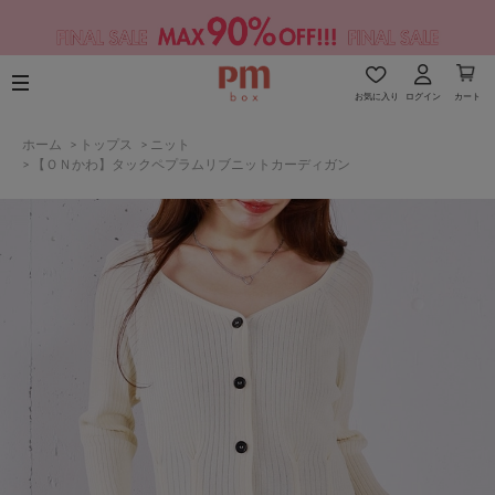
お気に入り
ログイン
カート
ホーム
>
トップス
>
ニット
>
【ＯＮかわ】タックペプラムリブニットカーディガン