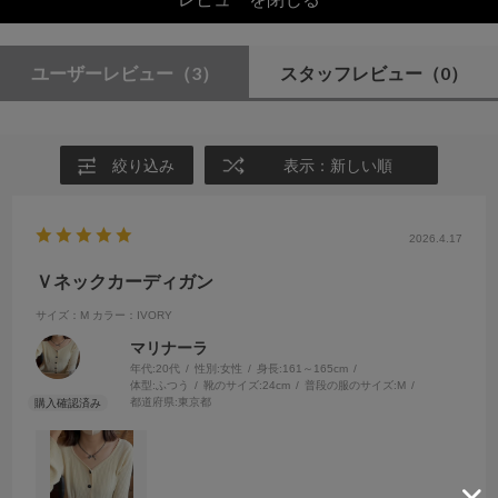
ユーザーレビュー
（3）
スタッフレビュー
（0）
絞り込み
表示：新しい順
2026.4.17
Ｖネックカーディガン
サイズ：M
カラー：IVORY
マリナーラ
年代:
20代
性別:
女性
身長:
161～165cm
体型:
ふつう
靴のサイズ:
24cm
普段の服のサイズ:
M
都道府県:
東京都