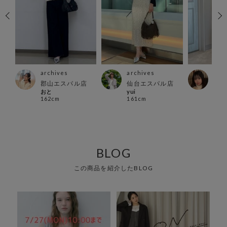
archives
archives
arc
タワ
郡山エスパル店
仙台エスパル店
河原
おと
yui
アン
162cm
161cm
158
BLOG
この商品を紹介したBLOG