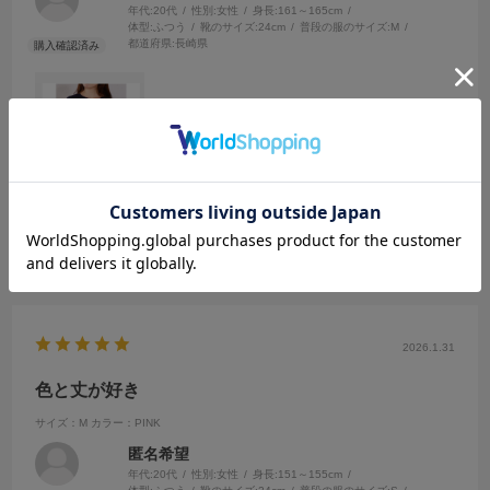
年代:
20代
性別:
女性
身長:
161～165cm
体型:
ふつう
靴のサイズ:
24cm
普段の服のサイズ:
M
都道府県:
長崎県
サイズ感もよく、とても可愛いです。高級感あります
参考になった
0
Like!
0
2026.1.31
色と丈が好き
サイズ：M
カラー：PINK
匿名希望
年代:
20代
性別:
女性
身長:
151～155cm