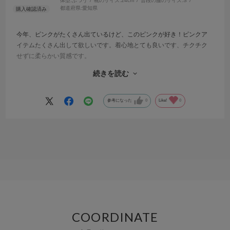
体型:
ふつう
靴のサイズ:
24cm
普段の服のサイズ:
S
都道府県:
愛知県
今年、ピンクがたくさん出ているけど、このピンクが好き！ピンクア
イテムたくさん出して欲しいです。着心地とても良いです、チクチク
せずに柔らかい質感です。
丈は短めで手を挙げると横がチラッと見える感じで今っぽく着用でき
続きを読む
て可愛いです。シンプルなワンポイントだけのデザインと、トレンド
のケーブル編みも好みでした。
参考になった
0
Like!
0
COORDINATE