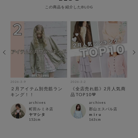
この商品を紹介したBLOG
2026-3-9
2026-3-2
202
２月アイテム別売筋ラン
《全店売れ筋》2月人気商
春
キング！！
品TOP10🤎
特
archives
archives
町田ルミネ店
郡山エスパル店
ヤマシタ
m i r u
152cm
163cm