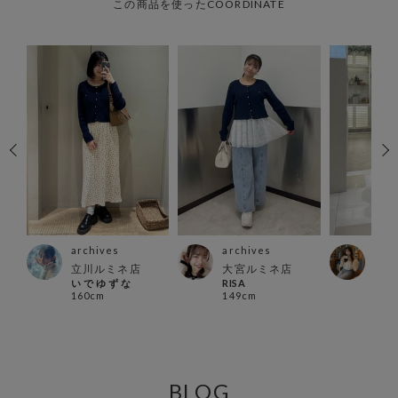
この商品を使ったCOORDINATE
archives
archives
arc
立川ルミネ店
大宮ルミネ店
北千
い で ゆ ず な
RISA
ふじ
160cm
149cm
154
BLOG