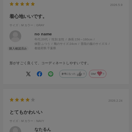
2026.5.9
着心地いいです。
サイズ：M
カラー：GRAY
no name
年代:
20代
性別:
女性
身長:
156～160cm
体型:
ふつう
靴のサイズ:
24cm
普段の服のサイズ:
S
都道府県:
千葉県
形がすごく良くて、コーディネートしやすいです。
参考になった
0
Like!
0
2026.2.24
とてもかわいい
サイズ：M
カラー：NAVY
なたるん