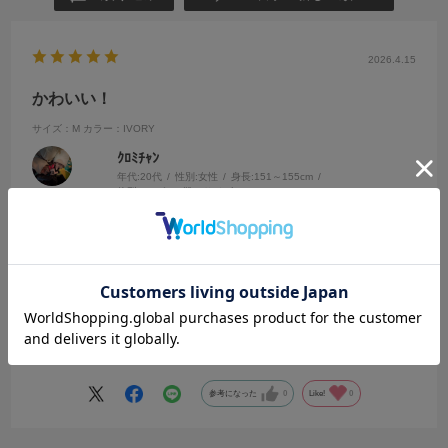
2026.4.15
かわいい！
サイズ：M
カラー：IVORY
ｸﾛﾐﾁｬﾝ
年代:
20代
性別:
女性
身長:
151～155cm
体型:
ふつう
靴のサイズ:
～23cm
普段の服のサイズ:
M
都道府県:
兵庫県
グレーと迷ったけどいつもの好きな色にした！
参考になった
0
Like!
0