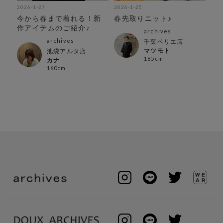
2026-1-27
2026-1-25
202
トッ
今から春まで着れる！新
春先取りニット♪
今
作アイテムのご紹介♪
作
archives
archives
千葉ペリエ店
マツモト
池袋アルタ店
165cm
カナ
160cm