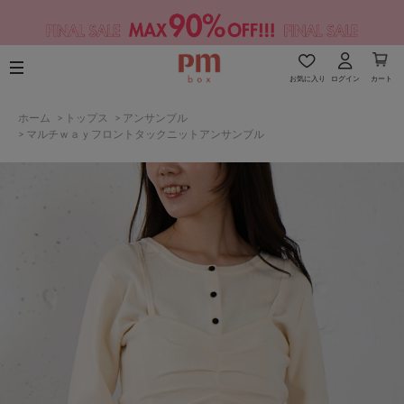
お気に入り
ログイン
カート
ホーム
>
トップス
>
アンサンブル
>
マルチｗａｙフロントタックニットアンサンブル