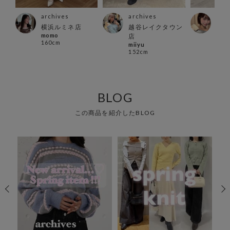
archives
archives
arc
店
横浜ルミネ店
越谷レイクタウン
大宮
momo
kan
店
160cm
164
miiyu
152cm
BLOG
この商品を紹介したBLOG