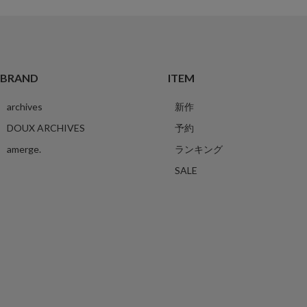
BRAND
ITEM
archives
新作
DOUX ARCHIVES
予約
amerge.
ランキング
SALE