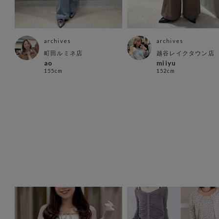
archives
archives
町田ルミネ店
越谷レイクタウン店
ao
miiyu
155cm
152cm