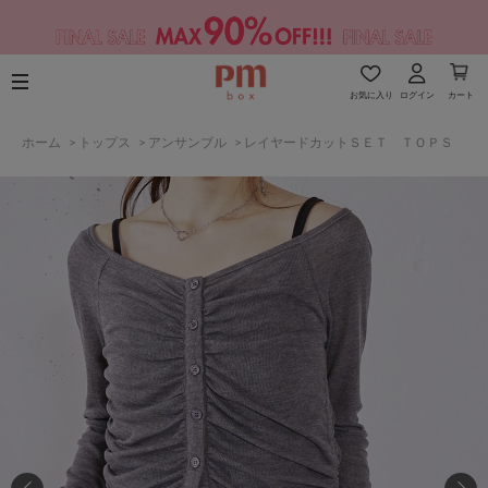
お気に入り
ログイン
カート
ホーム
>
トップス
>
アンサンブル
>
レイヤードカットＳＥＴ ＴＯＰＳ