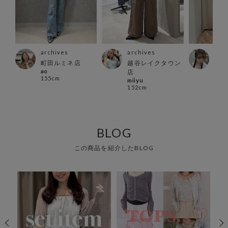
archives
archives
arc
町田ルミネ店
越谷レイクタウン
渋谷
ao
han
店
155cm
156
miiyu
152cm
BLOG
この商品を紹介したBLOG