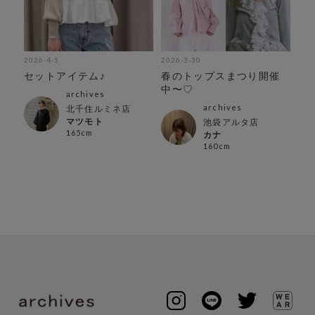
2026-4-5
2026-3-30
202
催
セットアイテム♪
春のトップスまつり開催
春
中〜♡
中
archives
archives
北千住ルミネ店
マツモト
池袋アルタ店
165cm
カナ
160cm