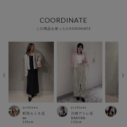
COORDINATE
この商品を使ったCOORDINATE
archives
archives
arc
町田ルミネ店
川崎アトレ店
横浜
ao
𝙷𝙰𝚁𝚄𝙺𝙰
mom
155cm
152cm
160