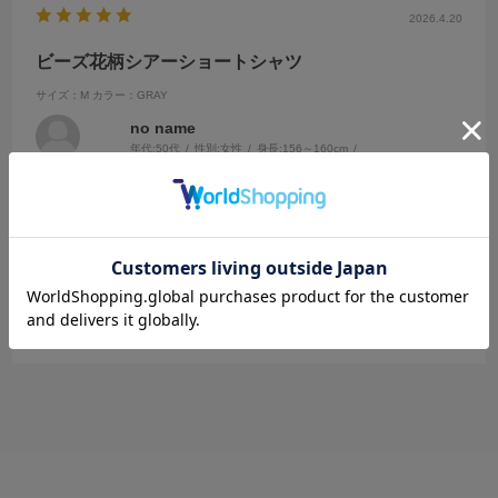
2026.4.20
ビーズ花柄シアーショートシャツ
サイズ：M
カラー：GRAY
no name
年代:
50代
性別:
女性
身長:
156～160cm
体型:
ふつう
靴のサイズ:
～23cm
普段の服のサイズ:
～XS
都道府県:
宮城県
グレーを購入！
画像より実際の色味はとても良くシアー感が程よく丈も絶妙な長さで
パンツにインできるから着こなしも自由
参考になった
0
Like!
0