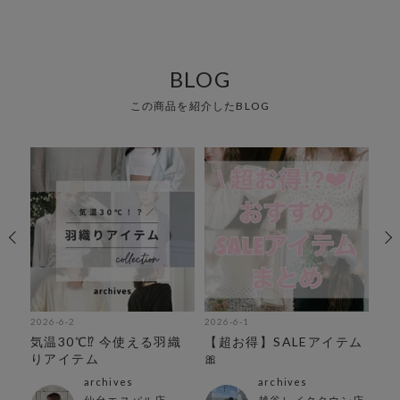
BLOG
この商品を紹介したBLOG
2026-6-2
2026-6-1
202
気温30℃⁉︎ 今使える羽織
【超お得】SALEアイテム
ち
りアイテム
🎀
集
archives
archives