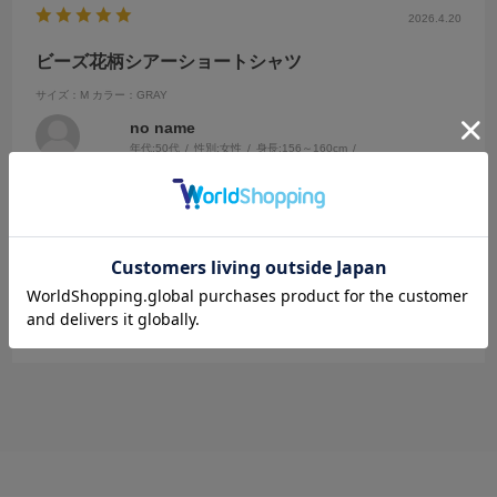
2026.4.20
ビーズ花柄シアーショートシャツ
サイズ：M
カラー：GRAY
no name
年代:
50代
性別:
女性
身長:
156～160cm
体型:
ふつう
靴のサイズ:
～23cm
普段の服のサイズ:
～XS
都道府県:
宮城県
グレーを購入！
画像より実際の色味はとても良くシアー感が程よく丈も絶妙な長さで
パンツにインできるから着こなしも自由
参考になった
0
Like!
0