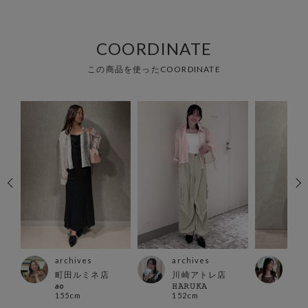
COORDINATE
この商品を使ったCOORDINATE
archives
archives
arc
町田ルミネ店
川崎アトレ店
横浜
ao
𝙷𝙰𝚁𝚄𝙺𝙰
mom
155cm
152cm
160