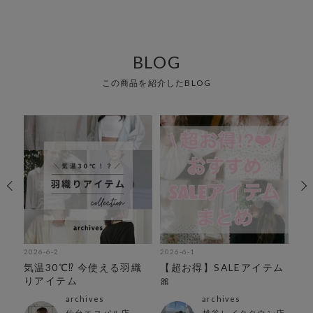
BLOG
この商品を紹介したBLOG
2026-6-2
2026-6-1
202
気温30℃⁉︎ 今使える羽織
【超お得】SALEアイテム
ち
りアイテム
🎀
集
archives
archives