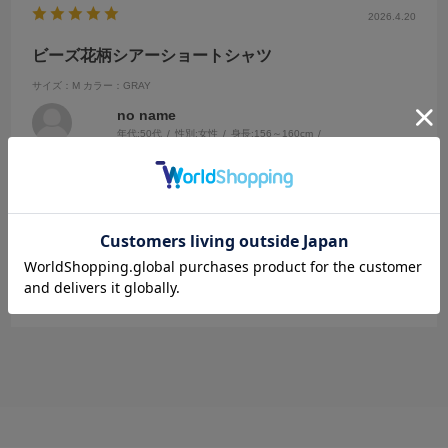
2026.4.20
ビーズ花柄シアーショートシャツ
サイズ：M
カラー：GRAY
no name
年代:
50代
性別:
女性
身長:
156～160cm
体型:
ふつう
靴のサイズ:
～23cm
普段の服のサイズ:
～XS
都道府県:
宮城県
グレーを購入！
画像より実際の色味はとても良くシアー感が程よく丈も絶妙な長さで
パンツにインできるから着こなしも自由
参考になった
0
Like!
0