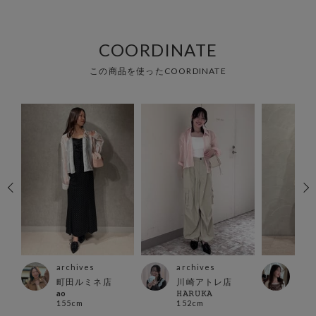
COORDINATE
この商品を使ったCOORDINATE
archives
archives
arc
町田ルミネ店
川崎アトレ店
横浜
ao
𝙷𝙰𝚁𝚄𝙺𝙰
mom
155cm
152cm
160