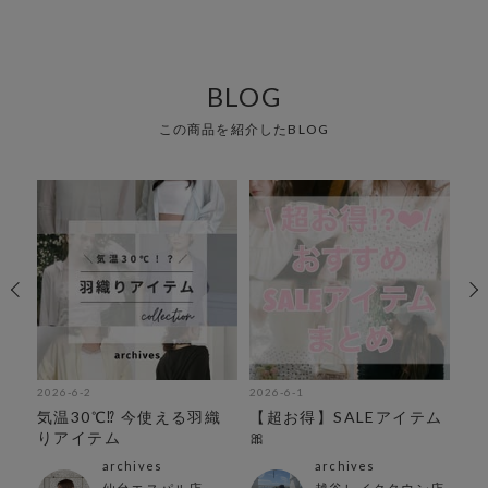
BLOG
この商品を紹介したBLOG
2026-6-2
2026-6-1
202
気温30℃⁉︎ 今使える羽織
【超お得】SALEアイテム
ち
りアイテム
🎀
集
archives
archives