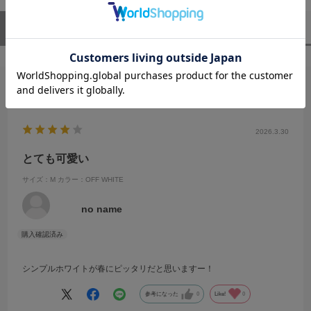
ユーザーレビュー
（1）
スタッフレビュー
（0）
絞り込み
表示：新しい順
2026.3.30
とても可愛い
サイズ：M
カラー：OFF WHITE
no name
シンプルホワイトが春にピッタリだと思いますー！
参考になった
0
Like!
0