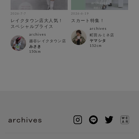
2026-7-7
2026-6-19
202
レイクタウン店大人気！
スカート特集！
３
スペシャルプライス
キ
archives
archives
町田ルミネ店
ヤマシタ
越谷レイクタウン店
152cm
みさき
150cm