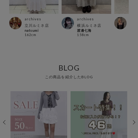
archives
archives
arc
立川ルミネ店
横浜ルミネ店
大阪
natsumi
渡邊七海
ブ店
162cm
158cm
urar
159
BLOG
この商品を紹介したBLOG