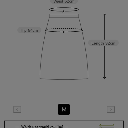
Waist
62cm
Hip
54cm
Length
92cm
M