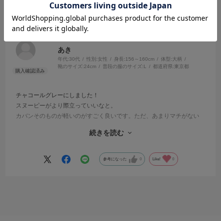
ホワイトと迷って・・・
サイズ：F
カラー：CHARCOAL GRAY
あき
年代:
30代
性別:
女性
身長:
156～160cm
体型:
大柄
靴のサイズ:
24cm
普段の服のサイズ:
L
都道府県:
東京都
チャコールグレーにしました！
スヌーピーがより際立っていいなと。
カバンそのものが軽いのがすごく良いです。ただ、あまりマチがない
ので沢山物を入れるとせっかくのスヌーピーが底の方にいってしまっ
続きを読む
て見えないかも・・・
ちょっと近所に買い物やサブバック的に使うのが良いかも。
学生さんなら習い事バックとかにしたら素敵だと思います。
参考になった
0
Like!
0