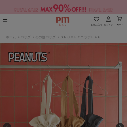
お気に入り
ログイン
カート
ホーム
>
バッグ
>
その他バッグ
>
ＳＮＯＯＰＹコラボＢＡＧ