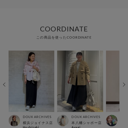
COORDINATE
この商品を使ったCOORDINATE
ES
DOUX ARCHIVES
DOUX ARCHIVES
DOU
店
横浜ジョイナス店
本八幡シャポー店
川崎
Hoshizaki
Ayagi
Man