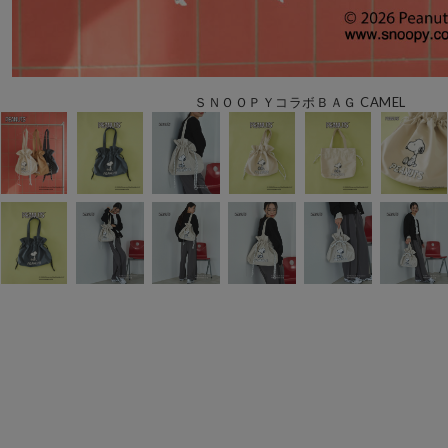
ＳＮＯＯＰＹコラボＢＡＧ CAMEL