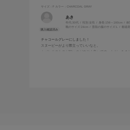
サイズ：F
カラー：CHARCOAL GRAY
あき
年代:
30代
性別:
女性
身長:
156～160cm
体
靴のサイズ:
24cm
普段の服のサイズ:
L
都道府
チャコールグレーにしました！
スヌーピーがより際立っていいなと。
カバンそのものが軽いのがすごく良いです。ただ、あま
ちょっと近所に買い物やサブバック的に使うのが良いか
学生さんなら習い事バックとかにしたら素敵だと思いま