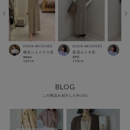
ES
DOUX ARCHIVES
DOUX ARCHIVES
DOU
横浜ジョイナス店
荻窪ルミネ店
荻窪
mayu
AYU
AYU
161cm
150cm
150
BLOG
この商品を紹介したBLOG