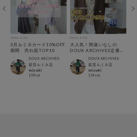
2026-3-24
2026-3-13
202
ラ
3月ルミネカード10%OFF
大人気！間違いなしの
【
期間 売れ筋TOP10
DOUX ARCHIVES定番ア
み
イテム
DOUX ARCHIVES
DOUX ARCHIVES
荻窪ルミネ店
荻窪ルミネ店
mizuki
mizuki
159cm
159cm