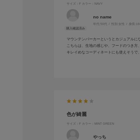
サイズ：F
カラー：NAVY
no name
年代:
50代
性別:
女性
身長:
1
マウンテンパーカーというとカジュアルに
こちらは、生地の感じや、フードのつき方
キレイめなコーディネートにも使えそうで
色が綺麗
サイズ：F
カラー：MINT GREEN
やっち