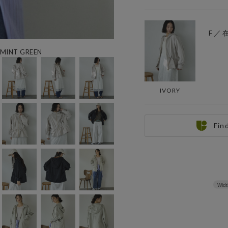
F ／
INT GREEN
IVORY
Fin
Widt