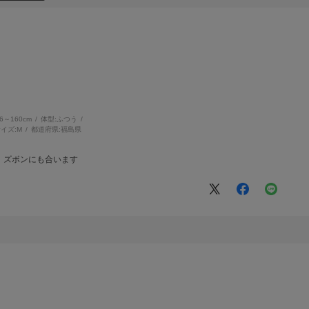
56～160cm
体型:
ふつう
イズ:
M
都道府県:
福島県
、ズボンにも合います