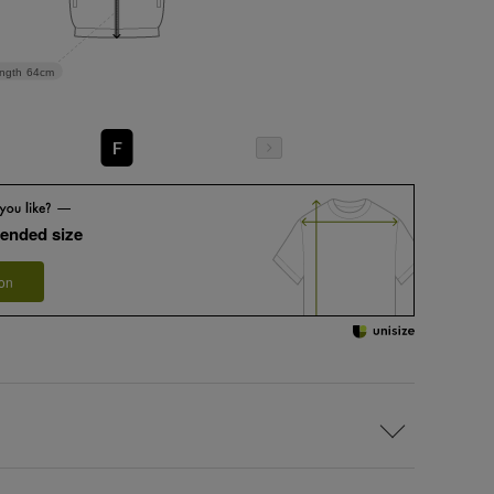
ngth
64cm
F
ended size
 on