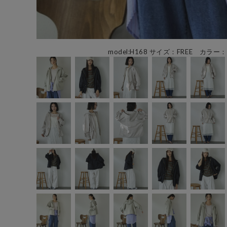
model:H168 サイズ：FREE カラー：M