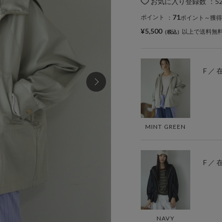
お気に入り登録数
：
5
71
ポイント
：
ポイント～獲得
¥5,500
以上で送料無
F ／
MINT GREEN
F ／
NAVY