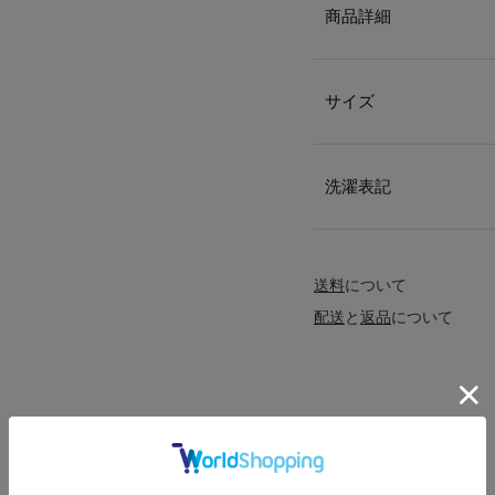
商品詳細
サイズ
洗濯表記
送料
について
配送
と
返品
について