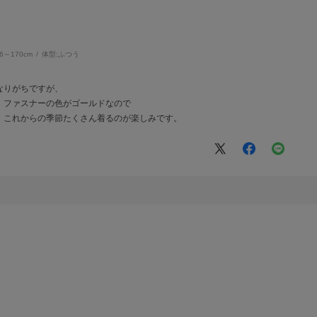
66～170cm
体型:
ふつう
なりがちですが、
、ファスナーの色がゴールドなので
、これからの季節たくさん着るのが楽しみです。