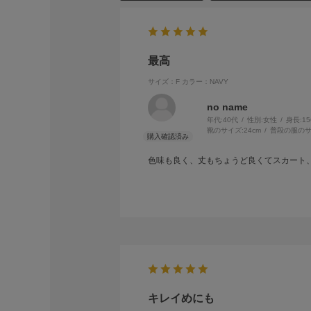
最高
サイズ：F
カラー：NAVY
no name
年代:
40代
性別:
女性
身長:
1
靴のサイズ:
24cm
普段の服のサ
色味も良く、丈もちょうど良くてスカート
キレイめにも