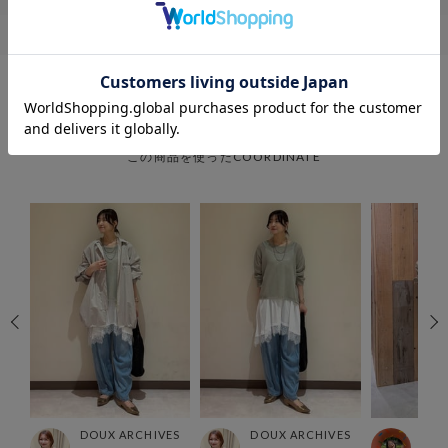
COORDINATE
この商品を使ったCOORDINATE
ES
DOUX ARCHIVES
DOUX ARCHIVES
DOU