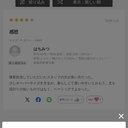
絞り込み
表示：新しい順
2026.3.22
感想
サイズ：F
カラー：GRAY
はちみつ
年代:
50代
性別:
女性
身長:
156～160cm
体型:
ふつう
靴のサイズ:
24cm
普段の服のサイズ:
L
都道府県:
東京都
接客担当していただいたスタッフの方が良い方だった。
少しオーバーサイズすぎるが、春らしくて使いやすいとおもう。丈も
流行りの短いものではなく、ベーシックでよかった。
参考になった
0
Like!
0