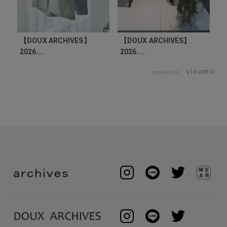
【DOUX ARCHIVES】
【DOUX ARCHIVES】
【
2026....
2026....
20
powered by