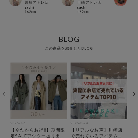
川崎アトレ店
川崎アトレ店
カメ
sachi
sachi
kame
162cm
162cm
160
BLOG
この商品を紹介したBLOG
2026-7-1
2026-3-24
202
着
【今だからお得‼︎】期間限
【リアルなお声】川崎店
【
定SALEアウター掘り出し
で売れているアイテム
春ア