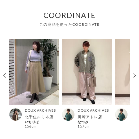
COORDINATE
この商品を使ったCOORDINATE
ES
DOUX ARCHIVES
DOUX ARCHIVES
DOU
ー店
北千住ルミネ店
川崎アトレ店
川崎
いちりほ
なつみ
なつ
156cm
157cm
157