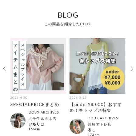
BLOG
この商品を紹介したBLOG
2026-4-30
2026-3-23
202
使
SPECIALPRICEまとめ
【under¥8,000】おすす
【
集
め！春トップス特集
み
DOUX ARCHIVES
DOUX ARCHIVES
北千住ルミネ店
いちりほ
川崎アトレ店
156cm
るこ
173cm