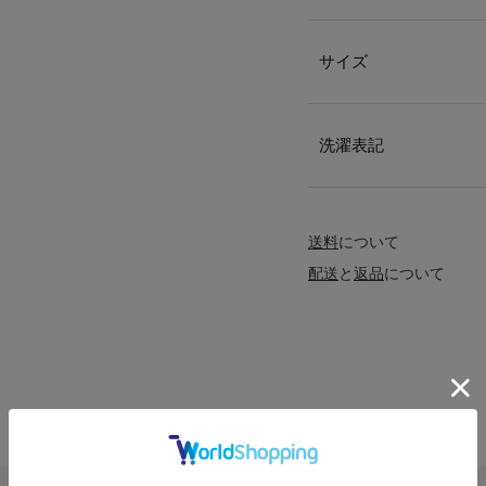
サイズ
洗濯表記
送料
について
配送
と
返品
について