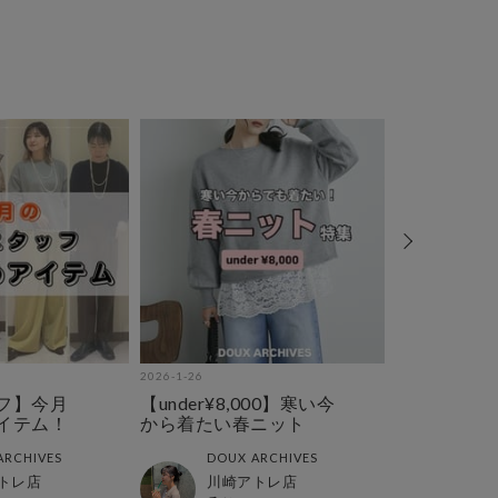
2026-1-26
2026-1-23
フ】今月
【under¥8,000】寒い今
【今から春
イテム！
から着たい春ニット
使える&オ
集
ARCHIVES
DOUX ARCHIVES
DOUX
トレ店
川崎アトレ店
川崎