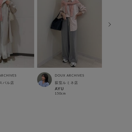
ARCHIVES
DOUX ARCHIVES
DOUX
スパル店
荻窪ルミネ店
カメ
AYU
kam
150cm
160c