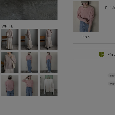
F ／
WHITE
PINK
Fin
Shou
Wid