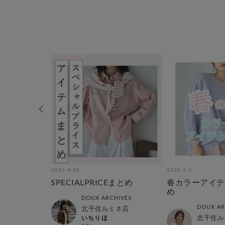
2026-4-30
2026-3-5
お得に
SPECIALPRICEまとめ
春カラーアイテ
イテム
め
DOUX ARCHIVES
HIVES
DOUX AR
北千住ルミネ店
店
北千住ル
いちりほ