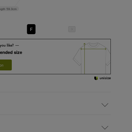
ngth
59.3cm
F
ended size
 on