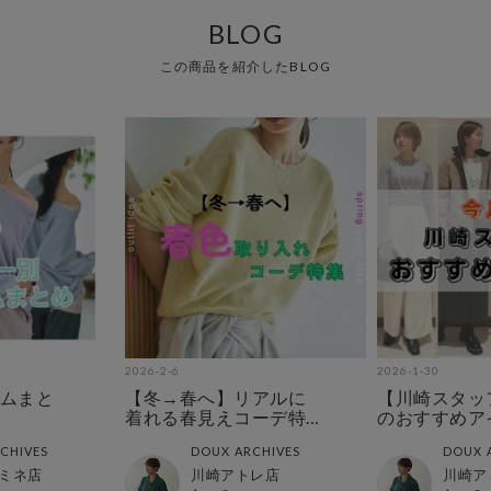
BLOG
この商品を紹介したBLOG
2026-2-6
2026-1-30
ムまと
【冬→春へ】リアルに
【川崎スタッ
着れる春見えコーデ特
のおすすめア
集
CHIVES
DOUX ARCHIVES
DOUX 
ミネ店
川崎アトレ店
川崎ア