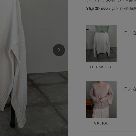
：
ポイント～獲得
¥5,500
以上で送料無
F ／
OFF WHITE
F ／
GREIGE