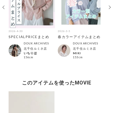
2026-4-30
2026-3-5
202
ゲ
SPECIALPRICEまとめ
春カラーアイテムまとめ
注
集
ラ
DOUX ARCHIVES
DOUX ARCHIVES
北千住ルミネ店
北千住ルミネ店
いちりほ
MIKI
156cm
153cm
このアイテムを使ったMOVIE