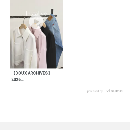
【DOUX ARCHIVES】
2026....
powered by