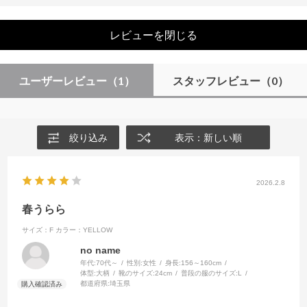
レビューを閉じる
ユーザーレビュー
（1）
スタッフレビュー
（0）
絞り込み
表示：新しい順
2026.2.8
春うらら
サイズ：F
カラー：YELLOW
no name
年代:
70代～
性別:
女性
身長:
156～160cm
体型:
大柄
靴のサイズ:
24cm
普段の服のサイズ:
L
都道府県:
埼玉県