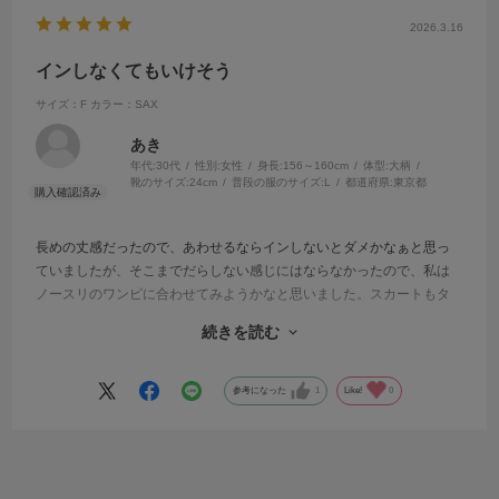
2026.3.16
インしなくてもいけそう
サイズ：F
カラー：SAX
あき
年代:
30代
性別:
女性
身長:
156～160cm
体型:
大柄
靴のサイズ:
24cm
普段の服のサイズ:
L
都道府県:
東京都
長めの丈感だったので、あわせるならインしないとダメかなぁと思っ
ていましたが、そこまでだらしない感じにはならなかったので、私は
ノースリのワンピに合わせてみようかなと思いました。スカートもタ
イトスカートとかなら上とのバランス的に良さそうでした。
続きを読む
襟ぐりも丁度ブラやキャミの紐が見えない程度なので、オフィスで着
てもだらしなく見えないと思いました。
色はサックスにしましたがデニムに合わせても良さげでした。透け感
参考になった
1
Like!
0
もめっちゃ透ける感じじゃないのが良かったです。