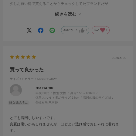
少しお買い得で買えることからチェックしてたブランドだが
以前は1万以下で買えていたのに、安いもので8000とか。
続きを読む
ニットが12000以上くらいになってくると他のセレクト系ブランドのも
のでもいいかと思ってしまう
高く出すなら普通でない、デザイン性あるものが欲しい
参考になった
0
Like!
0
2026.5.20
買って良かった
サイズ：F
カラー：SILVER GRAY
no name
年代:
30代
性別:
女性
身長:
156～160cm
体型:
ふつう
靴のサイズ:
24cm
普段の服のサイズ:
M
都道府県:
東京都
とても着回ししやすいです。
真夏は暑いかもしれませんが、ほどよい透け感でおしゃれに着れま
す。