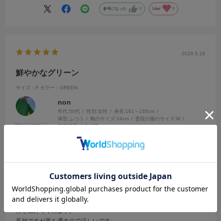
参考になった
0
Like!
0
2026.5.18
鮮やかなグリーン
サイズ：F
カラー：GREEN
non
年代:
50代
性別:
女性
身長:
161～165cm
体型:
ふつう
靴のサイズ:
24cm
普段の服のサイズ:
M
都道府県:
神奈川県
暑くなってきたけど、鮮やかなグリーンがさわやかな気持ちになり気
分を上げてくれます。