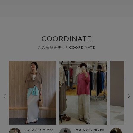
COORDINATE
この商品を使ったCOORDINATE
ES
DOUX ARCHIVES
DOUX ARCHIVES
DOU