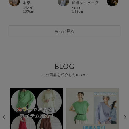
本部
船橋シャポー店
北千
マレイ
yama
Mizu
157cm
156cm
154
もっと見る
BLOG
この商品を紹介したBLOG