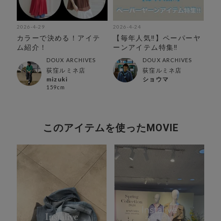
2026-4-29
2026-4-24
202
カラーで決める！アイテ
【毎年人気‼︎】ペーパーヤ
【
ム紹介！
ーンアイテム特集‼︎
あ
ピ
DOUX ARCHIVES
DOUX ARCHIVES
荻窪ルミネ店
荻窪ルミネ店
mizuki
ショウマ
159cm
このアイテムを使ったMOVIE