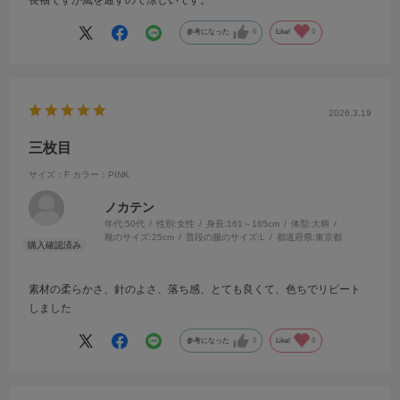
長袖ですが風を通すので涼しいです。
参考になった
0
Like!
0
2026.3.19
三枚目
サイズ：F
カラー：PINK
ノカテン
年代:
50代
性別:
女性
身長:
161～165cm
体型:
大柄
靴のサイズ:
25cm
普段の服のサイズ:
L
都道府県:
東京都
素材の柔らかさ、針のよさ、落ち感、とても良くて、色ちでリピート
しました
参考になった
0
Like!
0