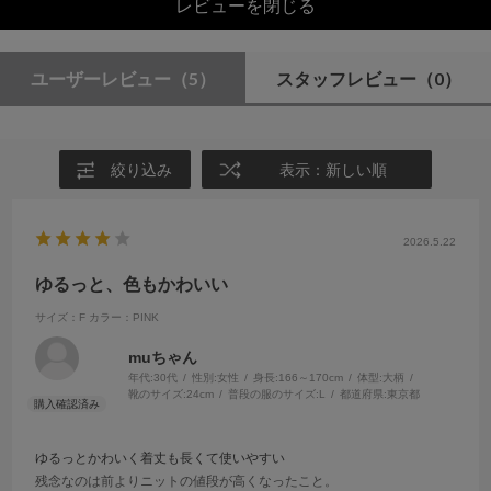
レビューを閉じる
ユーザーレビュー
（5）
スタッフレビュー
（0）
絞り込み
表示：新しい順
2026.5.22
ゆるっと、色もかわいい
サイズ：F
カラー：PINK
muちゃん
年代:
30代
性別:
女性
身長:
166～170cm
体型:
大柄
靴のサイズ:
24cm
普段の服のサイズ:
L
都道府県:
東京都
ゆるっとかわいく着丈も長くて使いやすい
残念なのは前よりニットの値段が高くなったこと。