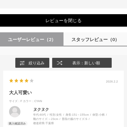
レビューを閉じる
ユーザーレビュー
（2）
スタッフレビュー
（0）
絞り込み
表示：新しい順
2026.2.2
大人可愛い
サイズ：F
カラー：CYAN
ヌクヌク
年代:
60代
性別:
女性
身長:
151～155cm
体型:
小柄
靴のサイズ:
～23cm
普段の服のサイズ:
S
都道府県:
千葉県