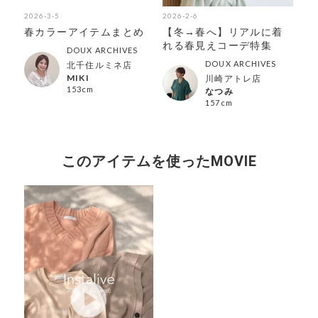
2026-3-5
2026-2-6
202
ゲ
春カラーアイテムまとめ
【冬→春へ】リアルに着
【
集
れる春見えコーデ特集
メ
DOUX ARCHIVES
DOUX ARCHIVES
北千住ルミネ店
MIKI
川崎アトレ店
153cm
なつみ
157cm
このアイテムを使ったMOVIE