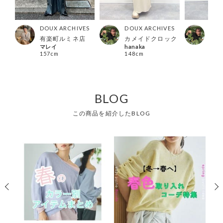
ES
DOUX ARCHIVES
DOUX ARCHIVES
DOU
ック
有楽町ルミネ店
カメイドクロック
カメ
マレイ
hanaka
han
157cm
148cm
148
BLOG
この商品を紹介したBLOG