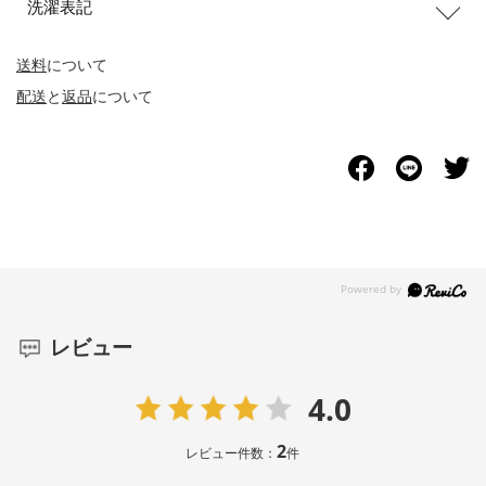
洗濯表記
送料
について
配送
と
返品
について
レビュー
4.0
2
レビュー件数：
件