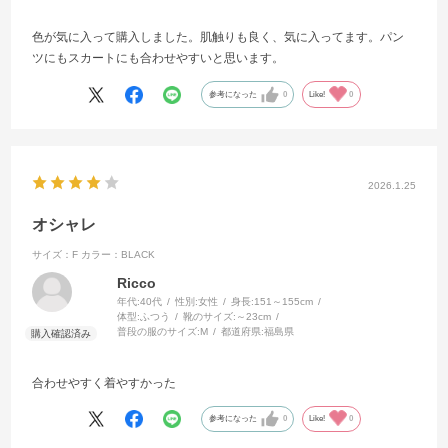
色が気に入って購入しました。肌触りも良く、気に入ってます。パン
ツにもスカートにも合わせやすいと思います。
参考になった
0
Like!
0
2026.1.25
オシャレ
サイズ：F
カラー：BLACK
Ricco
年代:
40代
性別:
女性
身長:
151～155cm
体型:
ふつう
靴のサイズ:
～23cm
普段の服のサイズ:
M
都道府県:
福島県
合わせやすく着やすかった
参考になった
0
Like!
0