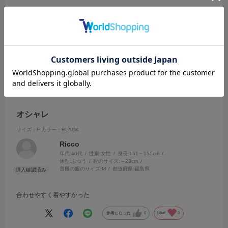
色が気に入って購入しました。肌触りも良く、気に入ってます。パン
ツにもスカートにも合わせやすいと思います。
参考になった
0
Like!
0
2026.1.25
オシャレ
サイズ：F
カラー：BLACK
Ricco
年代:
40代
性別:
女性
身長:
151～155cm
体型:
ふつう
靴のサイズ:
～23cm
普段の服のサイズ:
M
都道府県:
福島県
合わせやすく着やすかった
参考になった
0
Like!
0