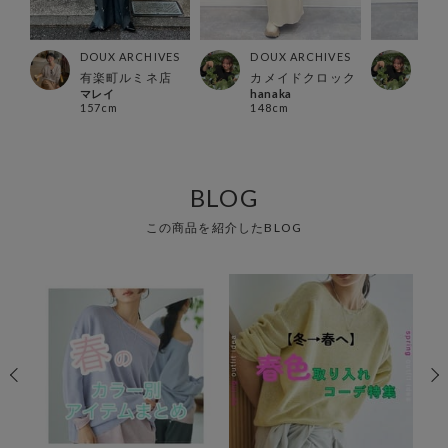
ES
DOUX ARCHIVES
DOUX ARCHIVES
DOU
ック
有楽町ルミネ店
カメイドクロック
カメ
マレイ
hanaka
han
157cm
148cm
148
BLOG
この商品を紹介したBLOG