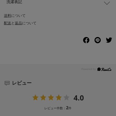
洗濯表記
送料
について
配送
と
返品
について
レビュー
4.0
2
レビュー件数：
件