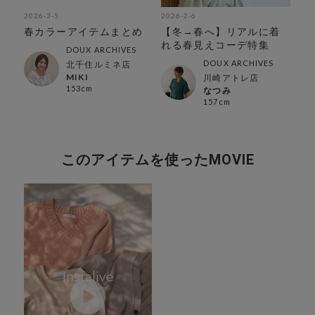
2026-3-5
2026-2-6
202
ゲ
春カラーアイテムまとめ
【冬→春へ】リアルに着
【
集
れる春見えコーデ特集
メ
DOUX ARCHIVES
DOUX ARCHIVES
北千住ルミネ店
MIKI
川崎アトレ店
153cm
なつみ
157cm
このアイテムを使ったMOVIE