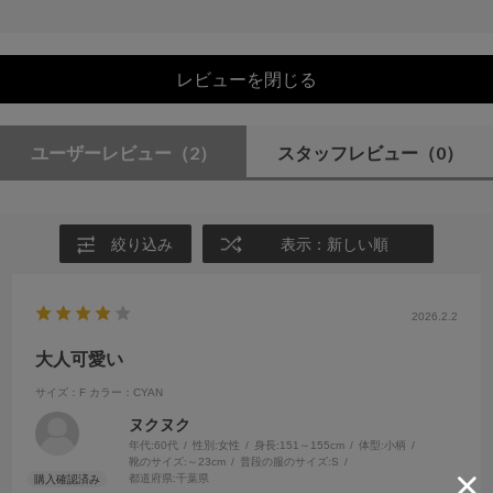
レビューを閉じる
ユーザーレビュー
（2）
スタッフレビュー
（0）
絞り込み
表示：新しい順
2026.2.2
大人可愛い
サイズ：F
カラー：CYAN
ヌクヌク
年代:
60代
性別:
女性
身長:
151～155cm
体型:
小柄
靴のサイズ:
～23cm
普段の服のサイズ:
S
都道府県:
千葉県