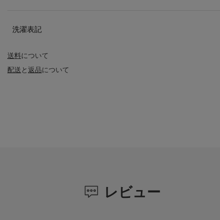
洗濯表記
送料
について
配送
と
返品
について
レビュー