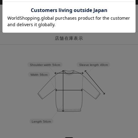
店舗在庫表示
Sleeve length
49cm
Shoulder width
54cm
Width
56cm
Length
54cm