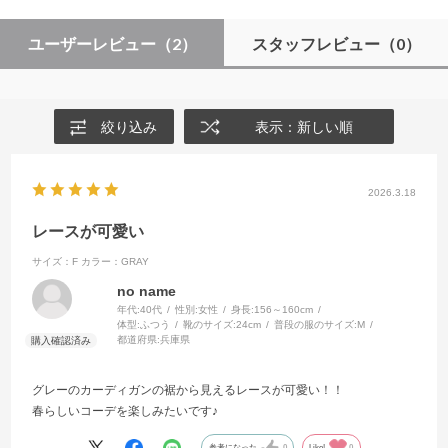
ユーザーレビュー
（2）
スタッフレビュー
（0）
絞り込み
表示：新しい順
2026.3.18
レースが可愛い
サイズ：F
カラー：GRAY
no name
年代:
40代
性別:
女性
身長:
156～160cm
体型:
ふつう
靴のサイズ:
24cm
普段の服のサイズ:
M
都道府県:
兵庫県
グレーのカーディガンの裾から見えるレースが可愛い！！
春らしいコーデを楽しみたいです♪
参考になった
0
Like!
0