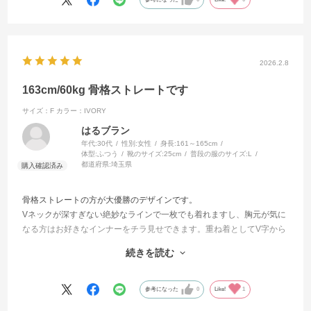
2026.2.8
163cm/60kg 骨格ストレートです
サイズ：F
カラー：IVORY
はるブラン
年代:
30代
性別:
女性
身長:
161～165cm
体型:
ふつう
靴のサイズ:
25cm
普段の服のサイズ:
L
都道府県:
埼玉県
骨格ストレートの方が大優勝のデザインです。
Vネックが深すぎない絶妙なラインで一枚でも着れますし、胸元が気に
なる方はお好きなインナーをチラ見せできます。重ね着としてV字から
レースを見せれるインナーが欲しくなりました。
続きを読む
生地も薄すぎないですし、柔らかすぎないので肉感を拾わなすぎず着
れました。
フレアデニムと合わせて着るのがお気に入り。
参考になった
0
Like!
1
カーディガン部分が長すぎず短すぎずで、その下からレースがいい感