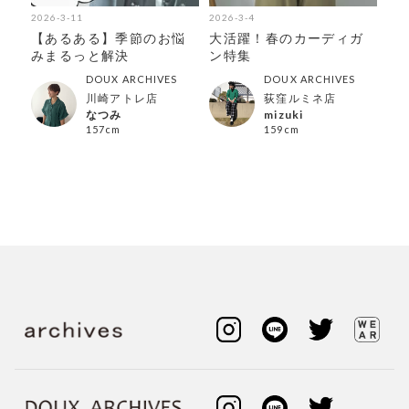
2026-3-11
2026-3-4
202
着
【あるある】季節のお悩
大活躍！春のカーディガ
【
みまるっと解決
ン特集
の
DOUX ARCHIVES
DOUX ARCHIVES
川崎アトレ店
荻窪ルミネ店
なつみ
mizuki
157cm
159cm