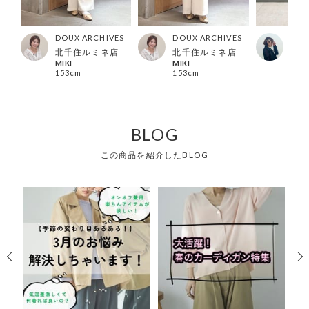
ES
DOUX ARCHIVES
DOUX ARCHIVES
DOU
ック
北千住ルミネ店
北千住ルミネ店
横浜
MIKI
MIKI
Man
153cm
153cm
148
BLOG
この商品を紹介したBLOG