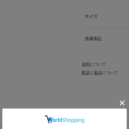
サイズ
洗濯表記
送料
について
配送
と
返品
について