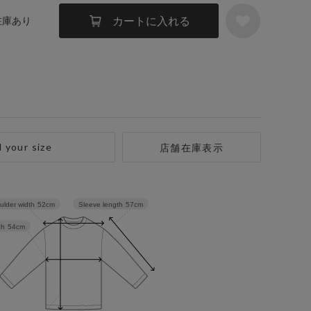
カートに入れる
 在庫あり
d your size
店舗在庫表示
Sleeve length
57cm
ulder width
52cm
th
54cm