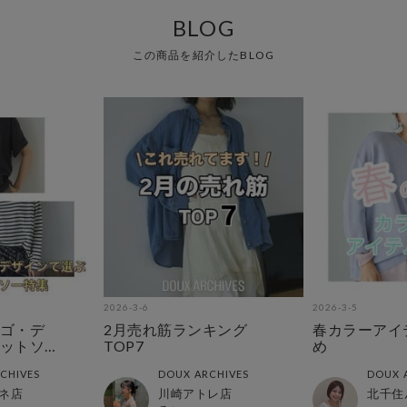
BLOG
この商品を紹介したBLOG
2026-3-6
2026-3-5
ゴ・デ
2月売れ筋ランキング
春カラーアイ
ットソ
TOP7
め
CHIVES
DOUX ARCHIVES
DOUX 
ネ店
川崎アトレ店
北千住