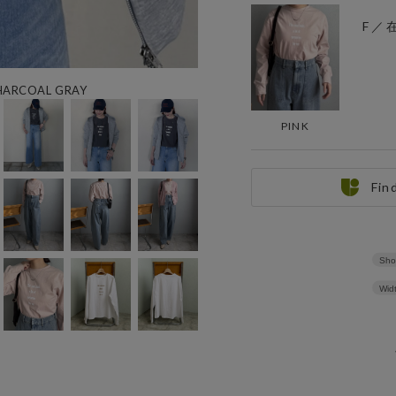
F ／
ARCOAL GRAY
PINK
Fin
Sho
Wid