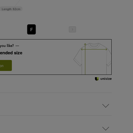
Length
62cm
F
ended size
 on