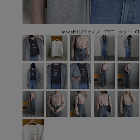
model:H169 サイズ：FREE カラー：CH