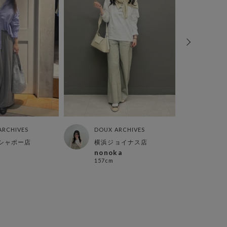
ARCHIVES
DOUX ARCHIVES
DOUX
シャポー店
横浜ジョイナス店
福島
nonoka
kik
157cm
158c