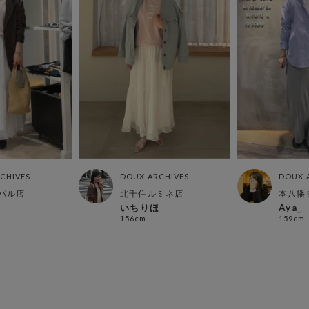
CHIVES
DOUX ARCHIVES
DOUX 
パル店
北千住ルミネ店
本八幡
いちりほ
Aya_
156cm
159cm