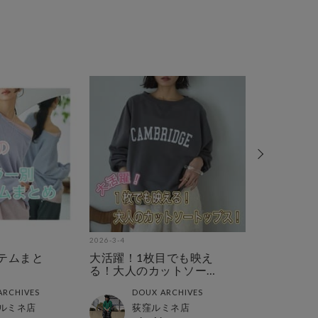
2026-3-4
2026-2-26
テムまと
大活躍！1枚目でも映え
注目！今年
る！大人のカットソー
カラー特集
トップス！
ARCHIVES
DOUX ARCHIVES
DOUX
ルミネ店
荻窪ルミネ店
荻窪