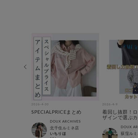
2026-4-30
2026-4-9
お得に
SPECIALPRICEまとめ
着回し抜群！ロ
イテム
ザインで選ぶカ
DOUX ARCHIVES
ー
HIVES
DOUX AR
北千住ルミネ店
店
荻窪ルミ
いちりほ