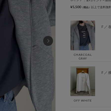
：
ポイント～獲得
¥5,500
以上で送料無
F ／
CHARCOAL
GRAY
F ／ 
OFF WHITE