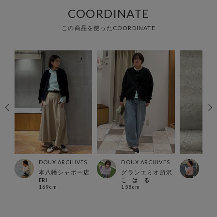
COORDINATE
この商品を使ったCOORDINATE
ES
DOUX ARCHIVES
DOUX ARCHIVES
DOU
本八幡シャポー店
グランエミオ所沢
本部
ERI
こ は る
OKI
169cm
158cm
163