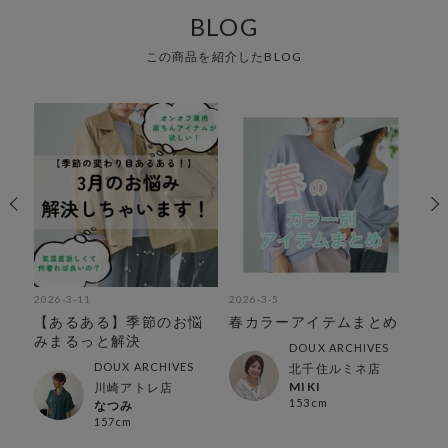
BLOG
この商品を紹介したBLOG
2026-3-11
2026-3-5
202
ム特
【あるある】季節のお悩
春カラーアイテムまとめ
大
みまるっと解決
る
DOUX ARCHIVES
ッ
DOUX ARCHIVES
北千住ルミネ店
MIKI
川崎アトレ店
153cm
なつみ
157cm