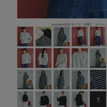
model:H165 サイズ：FREE カラー：