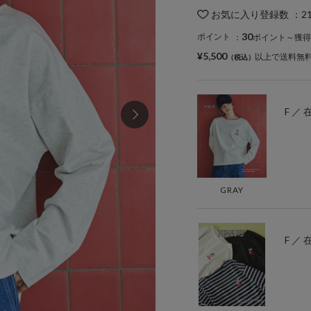
お気に入り登録数
：
2
30
ポイント
：
ポイント～獲得
¥5,500
以上で送料無
F ／
GRAY
F ／