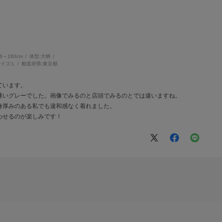
56～160cm
体型:
大柄
イズ:
L
都道府県:
東京都
ています。
薄いグレーでした。画像でみるのと店頭でみるのとでは違いますね。
身厚みのある私でも違和感なく着れました。
わせるのが楽しみです！