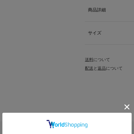
商品詳細
サイズ
送料
について
配送
と
返品
について