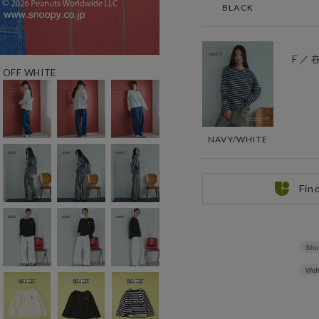
BLACK
F ／
OFF WHITE
NAVY/WHITE
Fin
Sho
Wid