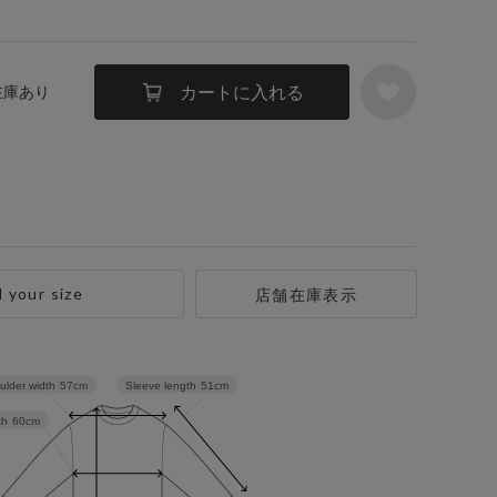
カートに入れる
 在庫あり
d your size
店舗在庫表示
Sleeve length
51cm
ulder width
57cm
th
60cm