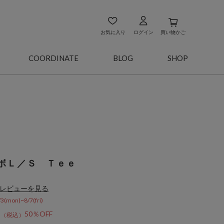
お気に入り
ログイン
買い物かご
COORDINATE
BLOG
SHOP
ボＬ／Ｓ Ｔｅｅ
レビューを見る
on)~8/7(fri)
0
50％OFF