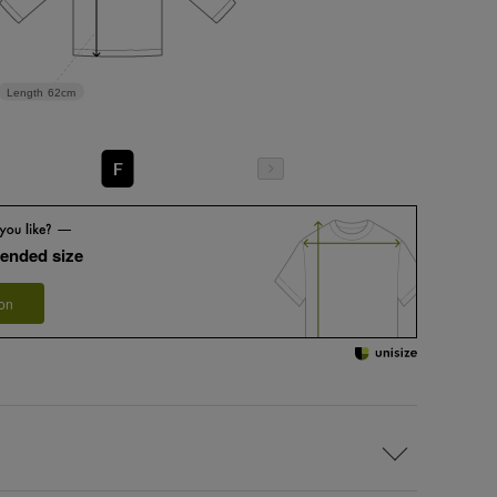
Length
62cm
F
ended size
 on