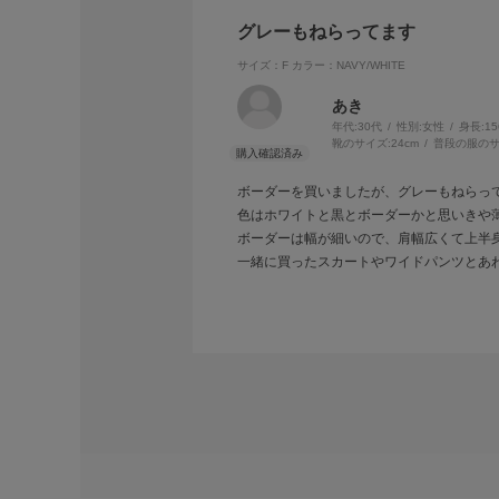
グレーもねらってます
サイズ：F
カラー：NAVY/WHITE
あき
年代:
30代
性別:
女性
身長:
1
靴のサイズ:
24cm
普段の服のサ
ボーダーを買いましたが、グレーもねらっ
色はホワイトと黒とボーダーかと思いきや
ボーダーは幅が細いので、肩幅広くて上半
一緒に買ったスカートやワイドパンツとあ