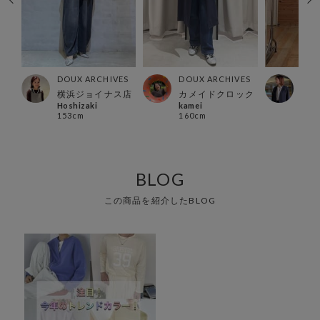
ES
DOUX ARCHIVES
DOUX ARCHIVES
DOU
店
横浜ジョイナス店
カメイドクロック
有楽
Hoshizaki
kamei
Ura
153cm
160cm
157
BLOG
この商品を紹介したBLOG