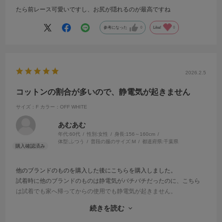
たら前レース可愛いですし、お尻が隠れるのが最高ですね
参考になった
0
Like!
0
2026.2.5
コットンの割合が多いので、静電気が起きません
サイズ：F
カラー：OFF WHITE
あむあむ
年代:
60代
性別:
女性
身長:
156～160cm
体型:
ふつう
普段の服のサイズ:
M
都道府県:
千葉県
他のブランドのものを購入した後にこちらを購入しました。
試着時に他のブランドのものは静電気がバチバチだったのに、こちら
は試着でも家へ帰ってからの使用でも静電気が起きません。
レースも素敵です。
続きを読む
洗い替えを購入しようと思ったら、売り切れていました。