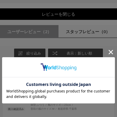
レビューを閉じる
ユーザーレビュー
（2）
スタッフレビュー
（0）
絞り込み
表示：新しい順
2026.3.23
レース
サイズ：F
カラー：BLACK
no name
年代:
50代
性別:
女性
身長:
151～155cm
体型:
ふつう
靴のサイズ:
～23cm
普段の服のサイズ:
M
都道府県:
千葉県