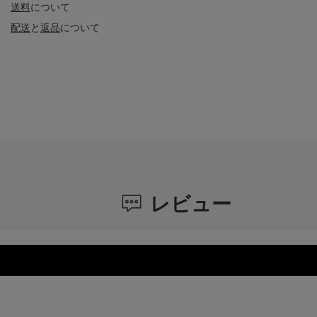
送料
について
配送
と
返品
について
レビュー