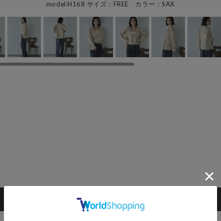
model:H168 サイズ：FREE カラー：SAX
カートに入れる